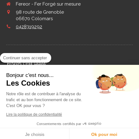
Fereor - Fer Forgé sur mesure
98 route de Grenoble
06670
Colomars
0428319292
Continuer sans accepter
Fereor c'est aussi
Bonjour c'est nous...
Les Cookies
Tonnelle en fer forgé sur mesure
Lits en fer forgé sur mesure
Notre rôle est de contribuer à l'analyse du
trafic et au bon fonctionnement de ce site.
Portails et clôtures en fer forgé sur mesure
C'est OK pour vous ?
Pergolas en fer forgé sur mesure
Lire la politique de confidentialité
Consentements certifiés par
Je choisis
Ok pour moi
Création et référencement du site par Simplébo