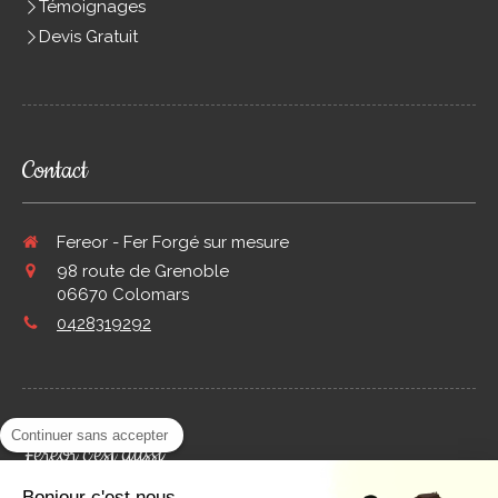
Témoignages
Devis Gratuit
Contact
Fereor - Fer Forgé sur mesure
98 route de Grenoble
06670
Colomars
0428319292
Continuer sans accepter
Fereor c'est aussi
Bonjour c'est nous...